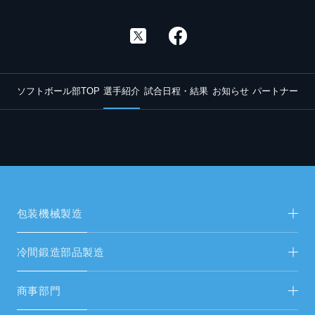
ソフトボール部TOP
選手紹介
試合日程・結果
お知らせ
パートナー
包装機械製造
包装機械製造TOP
冷間鍛造部品製造
新着情報
冷間鍛造部品製造TOP
商事部門