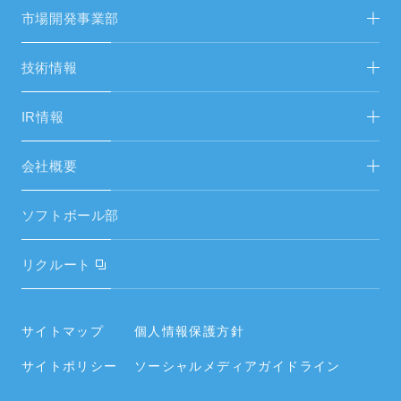
新着情報
FAシステム・受配電設備
市場開発事業部
FAシステムリニューアル
省人化・自動化ソリューション FA営開
技術情報
生産設備・試験機
エネルギーソリューション FAS＆総営開
市場開発事業部
IR情報
空調設備工事
中期経営計画
会社概要
空調設備機器
IRニュース／IR資料
ご挨拶
空調周辺部材
ソフトボール部
財務ハイライト
経営理念
電気設備・昇降機器
リクルート
電子公告
会社概要・役員・沿革
タイヤ
内部統制システムの整備に関する基本方針
事業所／関連会社
サイトマップ
個人情報保護方針
住宅設備
情報セキュリティポリシー
サイトポリシー
ソーシャルメディアガイドライン
社員の働く環境
空調周辺部材