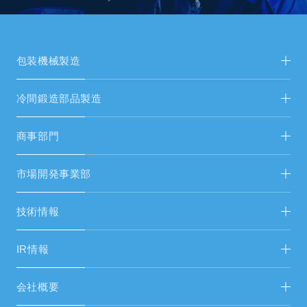
包装機械製造
包装機械製造TOP
冷間鍛造部品製造
新着情報
冷間鍛造部品製造TOP
商事部門
新着情報
FAシステム・受配電設備
市場開発事業部
FAシステムリニューアル
省人化・自動化ソリューション FA営開
技術情報
生産設備・試験機
エネルギーソリューション FAS＆総営開
市場開発事業部
IR情報
空調設備工事
中期経営計画
会社概要
空調設備機器