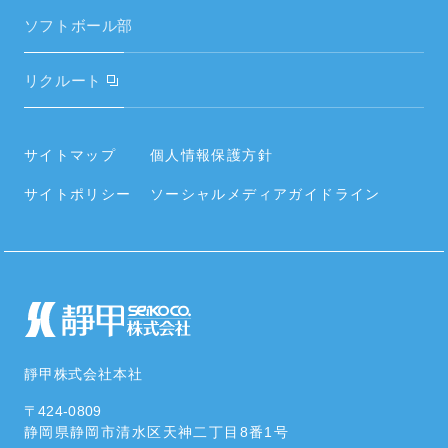
IRニュース／IR資料
ご挨拶
空調周辺部材
ソフトボール部
財務ハイライト
経営理念
電気設備・昇降機器
リクルート
電子公告
会社概要・役員・沿革
タイヤ
内部統制システムの整備に関する基本方針
事業所／関連会社
サイトマップ
個人情報保護方針
住宅設備
情報セキュリティポリシー
サイトポリシー
ソーシャルメディアガイドライン
社員の働く環境
空調周辺部材
カタログ･資料をダウンロードする
社会貢献活動・SDGs
靜甲株式会社本社
〒424-0809
静岡県静岡市清水区
天神二丁目8番1号