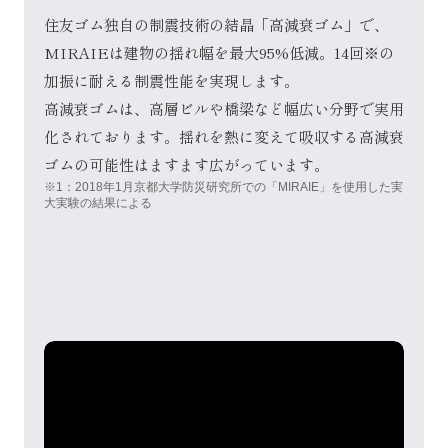
住友ゴム独自の制震技術の結晶「高減衰ゴム」で、
MIRAIEは建物の揺れ幅を最大95%低減。14回※の
加振に耐える制震性能を実現します。
高減衰ゴムは、高層ビルや橋梁など幅広い分野で実用
化されております。揺れを熱に変えて吸収する高減衰
ゴムの可能性はますます広がっています。
※1：2018年1月京都大学防災研究所での「MIRAIE」を使用した実
大実験の結果による