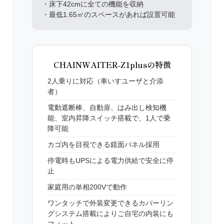
・床下42cmに全ての機能を収納
・最低1.65㎡のスペースがあれば設置可能
CHAINWAITER-Z1plusの特徴
2人乗りに対応（車いすユーザと介添
者）
電動遮断棒、自動扉、はみ出し検知機
能、室内昇降スイッチ搭載で、1人で乗
降可能
カゴ内を目視できる鏡面パネル採用
停電時もUPSによる電力供給で安全に停
止
家庭用の単相200Vで動作
ワンタッチで外装変更できるカバーリン
グシステム搭載によりご自宅の内装にも