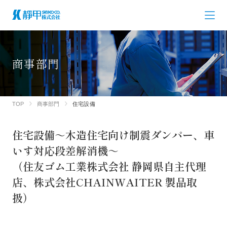
商事部門
TOP
商事部門
住宅設備
住宅設備～木造住宅向け制震ダンパー、車
いす対応段差解消機～
（住友ゴム工業株式会社 静岡県自主代理
店、株式会社CHAINWAITER 製品取
扱）