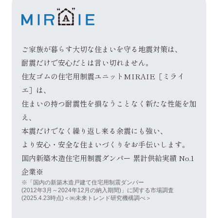
ご家族が暮らす大切な住まいを守る地震対策は、
耐震だけで安心だとは言い切れません。
住友ゴムの住宅用制震ユニットMIRAIE［ミライ
エ］は、
住まいの持つ耐震性を損なうことなく新たな性能を加
え、
本震だけでなく繰り返し来る余震にも強い、
より安心・安全な住まいづくりをお手伝いします。
国内新築木造住宅用制震ダンパー 累計供給実績 No.1
企業※
※「国内の新築木造戸建て住宅用制震ダンパー
(2012年3月～2024年12月の納入期間)」に関する市場調査
(2025.4.23時点)＜㈱未来トレンド研究機構調べ＞