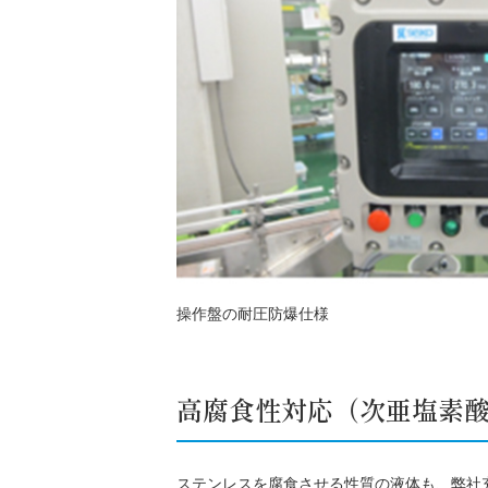
操作盤の耐圧防爆仕様
高腐食性対応
（次亜塩素
ステンレスを腐食させる性質の液体も、弊社