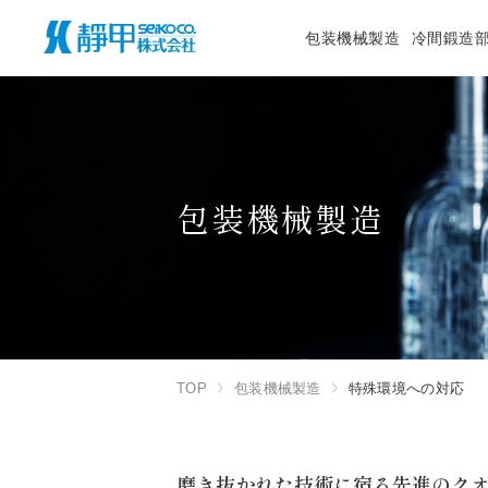
包装機械製造
冷間鍛造
包装機械製造
TOP
包装機械製造
特殊環境への対応
磨き抜かれた技術に宿る先進のク