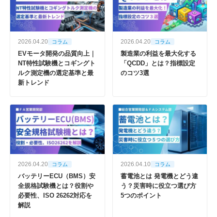
2026.04.20
2026.04.20
コラム
コラム
EVモータ開発の品質向上｜
製造業の利益を最大化する
NT特性試験機とコギングト
「QCDD」とは？指標設定
ルク測定機の選定基準と最
のコツ3選
新トレンド
2026.04.20
2026.04.10
コラム
コラム
バッテリーECU（BMS）安
蓄電池とは 発電機とどう違
全規格試験機とは？役割や
う？災害時に役立つ選び方
必要性、ISO 26262対応を
5つのポイント
解説