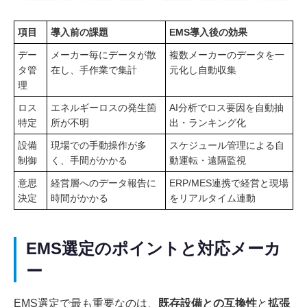
項目
導入前の課題
EMS導入後の効果
デー
メーカー毎にデータが散
複数メーカーのデータを一
タ管
在し、手作業で集計
元化し自動収集
理
ロス
エネルギーロスの発生箇
AI分析でロス要因を自動抽
特定
所が不明
出・ランキング化
設備
現場での手動操作が多
スケジュール管理による自
制御
く、手間がかかる
動運転・遠隔監視
意思
経営層へのデータ報告に
ERP/MES連携で経営と現場
決定
時間がかかる
をリアルタイム連動
EMS選定のポイントと対応メーカ
ー
EMS選定で最も重要なのは、
既存設備との互換性
と
拡張