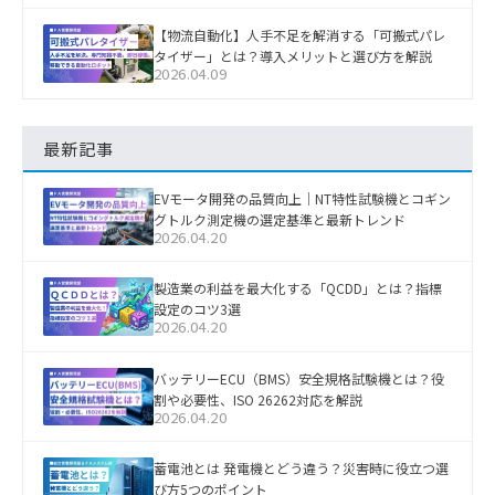
【物流自動化】人手不足を解消する「可搬式パレ
タイザー」とは？導入メリットと選び方を解説
2026.04.09
最新記事
EVモータ開発の品質向上｜NT特性試験機とコギン
グトルク測定機の選定基準と最新トレンド
2026.04.20
製造業の利益を最大化する「QCDD」とは？指標
設定のコツ3選
2026.04.20
バッテリーECU（BMS）安全規格試験機とは？役
割や必要性、ISO 26262対応を解説
2026.04.20
蓄電池とは 発電機とどう違う？災害時に役立つ選
び方5つのポイント