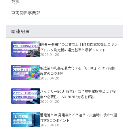
商事
車両関係事業部
関連記事
EVモータ開発の品質向上｜NT特性試験機とコギン
グトルク測定機の選定基準と最新トレンド
2026.04.20
製造業の利益を最大化する「QCDD」とは？指標
設定のコツ3選
2026.04.20
バッテリーECU（BMS）安全規格試験機とは？役
割や必要性、ISO 26262対応を解説
2026.04.20
蓄電池とは 発電機とどう違う？災害時に役立つ選
び方5つのポイント
2026.04.10