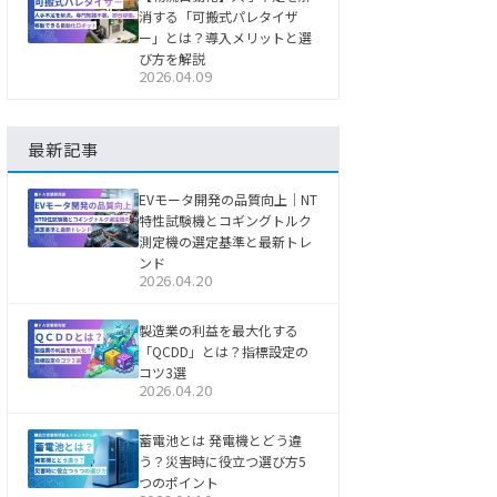
消する「可搬式パレタイザ
ー」とは？導入メリットと選
び方を解説
2026.04.09
最新記事
EVモータ開発の品質向上｜NT
特性試験機とコギングトルク
測定機の選定基準と最新トレ
ンド
2026.04.20
製造業の利益を最大化する
「QCDD」とは？指標設定の
コツ3選
2026.04.20
蓄電池とは 発電機とどう違
う？災害時に役立つ選び方5
つのポイント