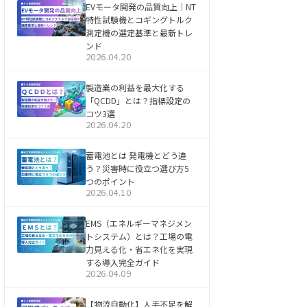
EVモータ開発の品質向上｜NT
特性試験機とコギングトルク
測定機の選定基準と最新トレ
ンド
2026.04.20
製造業の利益を最大化する
「QCDD」とは？指標設定の
コツ3選
2026.04.20
蓄電池とは 発電機とどう違
う？災害時に役立つ選び方5
つのポイント
2026.04.10
EMS（エネルギーマネジメン
トシステム）とは？工場の電
力見える化・省エネ化を実現
する導入完全ガイド
2026.04.09
【物流自動化】人手不足を解