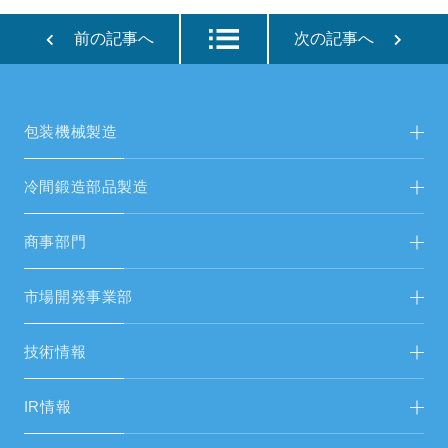
前の記事へ
次の記事へ
包装機械製造
包装機械製造TOP
冷間鍛造部品製造
新着情報
冷間鍛造部品製造TOP
商事部門
新着情報
FAシステム・受配電設備
市場開発事業部
FAシステムリニューアル
省人化・自動化ソリューション FA営開
技術情報
生産設備・試験機
エネルギーソリューション FAS＆総営開
市場開発事業部
IR情報
空調設備工事