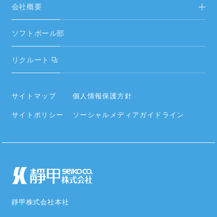
中期経営計画
会社概要
空調設備機器
IRニュース／IR資料
ご挨拶
空調周辺部材
ソフトボール部
財務ハイライト
経営理念
電気設備・昇降機器
リクルート
電子公告
会社概要・役員・沿革
タイヤ
内部統制システムの整備に関する基本方針
事業所／関連会社
サイトマップ
個人情報保護方針
住宅設備
情報セキュリティポリシー
サイトポリシー
ソーシャルメディアガイドライン
社員の働く環境
空調周辺部材
カタログ･資料をダウンロードする
社会貢献活動・SDGs
靜甲株式会社本社