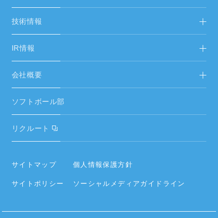
FAシステムリニューアル
省人化・自動化ソリューション FA営開
技術情報
生産設備・試験機
エネルギーソリューション FAS＆総営開
市場開発事業部
IR情報
空調設備工事
中期経営計画
会社概要
空調設備機器
IRニュース／IR資料
ご挨拶
空調周辺部材
ソフトボール部
財務ハイライト
経営理念
電気設備・昇降機器
リクルート
電子公告
会社概要・役員・沿革
タイヤ
内部統制システムの整備に関する基本方針
事業所／関連会社
サイトマップ
個人情報保護方針
住宅設備
情報セキュリティポリシー
サイトポリシー
ソーシャルメディアガイドライン
社員の働く環境
空調周辺部材
カタログ･資料をダウンロードする
社会貢献活動・SDGs