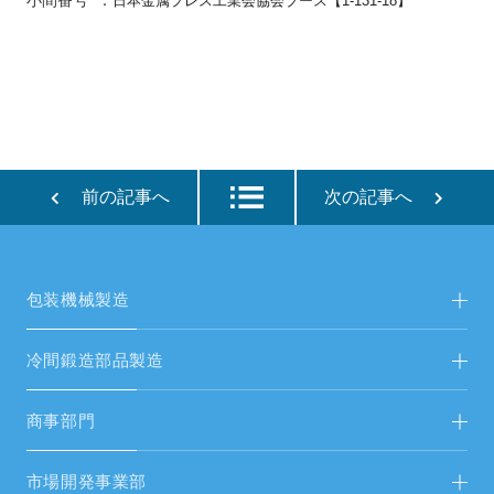
小間番号 ：
日本金属プレス工業会協会ブース【1-131-18】
前の記事へ
次の記事へ
包装機械製造
包装機械製造TOP
冷間鍛造部品製造
新着情報
冷間鍛造部品製造TOP
商事部門
新着情報
FAシステム・受配電設備
市場開発事業部