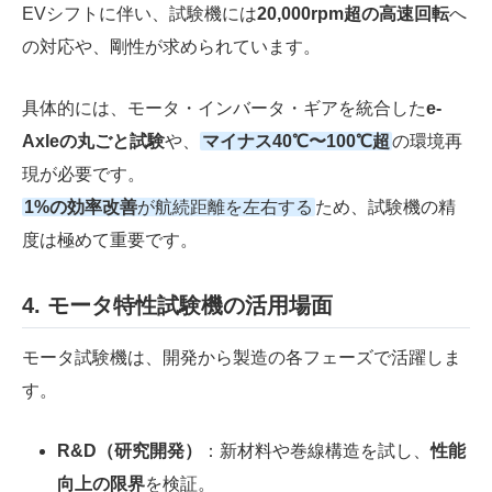
EVシフトに伴い、試験機には
20,000rpm超の高速回転
へ
の対応や、剛性が求められています。
具体的には、モータ・インバータ・ギアを統合した
e-
Axleの丸ごと試験
や、
マイナス40℃〜100℃超
の環境再
現が必要です。
1%の効率改善
が航続距離を左右する
ため、試験機の精
度は極めて重要です。
4.
モータ特性試験機
の
活用場面
モータ試験機は、開発から製造の各フェーズで活躍しま
す。
R&D（研究開発）
：新材料や巻線構造を試し、
性能
向上の限界
を検証。