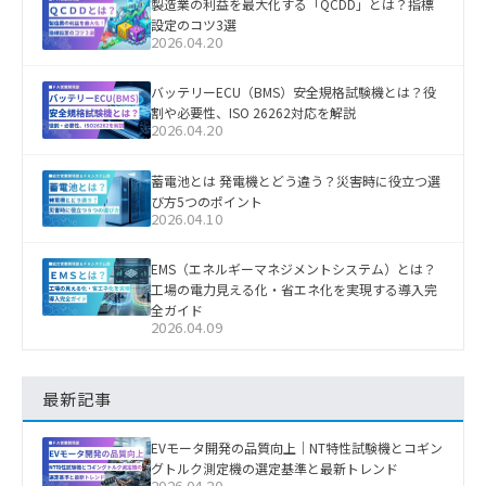
製造業の利益を最大化する「QCDD」とは？指標
設定のコツ3選
2026.04.20
バッテリーECU（BMS）安全規格試験機とは？役
割や必要性、ISO 26262対応を解説
2026.04.20
蓄電池とは 発電機とどう違う？災害時に役立つ選
び方5つのポイント
2026.04.10
EMS（エネルギーマネジメントシステム）とは？
工場の電力見える化・省エネ化を実現する導入完
全ガイド
2026.04.09
最新記事
EVモータ開発の品質向上｜NT特性試験機とコギン
グトルク測定機の選定基準と最新トレンド
2026.04.20